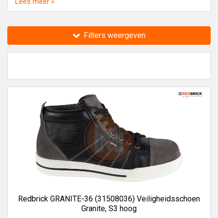
Lees meer »
Veiligheidsschoenen
,
Haix Veiligheidsschoenen
en
Portwest Veiligheidsschoenen
bij Toolmaster.shop.
Filters weergeven
Toolmaster.shop verkoopt al 35 jaar gereedschappen,
machines en technische producten van alle A-merken.
Redbrick GRANITE-36 (31508036) Veiligheidsschoen
Granite, S3 hoog