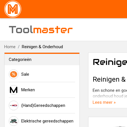
Tool
master
Home
Reinigen & Onderhoud
Reinig
Categorieën
Sale
Reinigen 
Merken
Een schone en goed
onderhoud houd je
Lees meer »
(Hand)Gereedschappen
Alles voor sc
Van dagelijkse sch
Elektrische gereedschappen