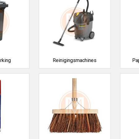
en en afvalsystemen
voor een opgeruimde werkplek
voor krachtig en effectief reinigen
 en doeken
voor snelle en hygiënische schoonmaak
orstels
voor grof vuil en dagelijkse reiniging
rs
voor veelzijdig gebruik
len en onderhoudsproducten
voor machines en gereedschap
oneel en intensief gebruik
n geschikt voor zowel lichte als intensieve toepassingen in werkplaat
rking
Reinigingsmachines
Pa
van de omgeving, maar verlengen ook de levensduur van je gereed
betrouwbaar
elen werk je sneller, veiliger en efficiënter. Ons assortiment is zorg
len
nbod voor reinigen en onderhoud
or elke werkomgeving
n betrouwbare producten
oorraad leverbaar