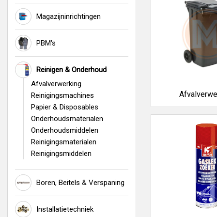
Vuilnisbakk
Stofzuigers
Magazijninrichtingen
Poetspapier
Bezems en b
Allesreinige
PBM's
Smeermidde
Voor professi
Reinigen & Onderhoud
Afvalverwerking
Onze producten zij
Afvalverwe
het schoonhouden 
Reinigingsmachines
Papier & Disposables
Efficiënt en 
Onderhoudsmaterialen
Onderhoudsmiddelen
Met de juiste midd
duurzaamheid.
Reinigingsmaterialen
Reinigingsmiddelen
Jouw voorde
Compleet aa
Boren, Beitels & Verspaning
Geschikt vo
Duurzame e
Direct uit v
Installatietechniek