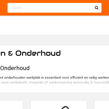
en & Onderhoud
& Onderhoud
 onderhouden werkplek is essentieel voor efficiënt en veilig werken
 jouw werkplaats, magazijn of werkomgeving eenvoudig in topcondit
hoon en netjes werken
oonmaak tot professioneel onderhoud – wij bieden alles wat je nodi