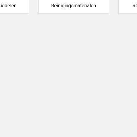
schoon en je materialen in topconditie. Ontdek ons assortiment en m
iddelen
Reinigingsmaterialen
R