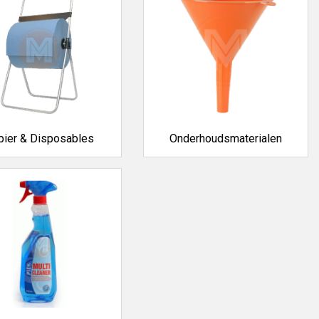
sen, magazijnen, industrie en bouw. Ze helpen niet alleen bij
pier & Disposables
Onderhoudsmaterialen
schappen en machines.
vuldig samengesteld op kwaliteit, gebruiksgemak en