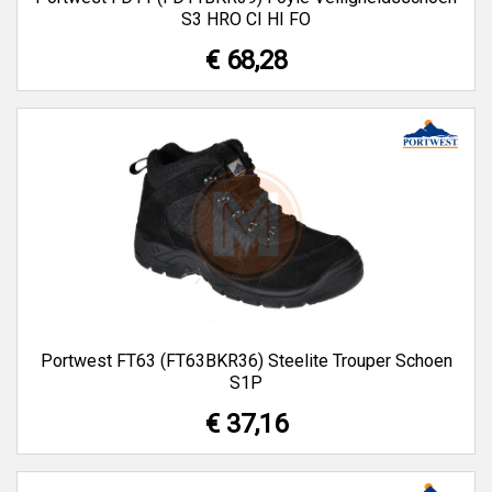
S3 HRO CI HI FO
€ 68,28
Portwest FT63 (FT63BKR36) Steelite Trouper Schoen
S1P
€ 37,16