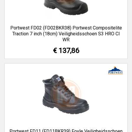
Portwest FD02 (FD02BKR38) Portwest Compositelite
Traction 7 inch (18cm) Veiligheidsschoen S3 HRO CI
WR
€ 137,86
Portwest FD11 (FD11BKR39) Foyle Veiligheidsschoen