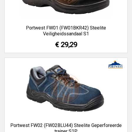
Portwest FW01 (FW01BKR42) Steelite
Veiligheidssandaal S1
€ 29,29
Portwest FW02 (FW02BLU44) Steelite Geperforeerde
trainer S1P