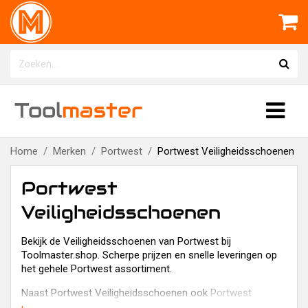
Tool
master
Home
Merken
Portwest
Portwest Veiligheidsschoenen
Portwest
Veiligheidsschoenen
Bekijk de Veiligheidsschoenen van Portwest bij
Toolmaster.shop. Scherpe prijzen en snelle leveringen op
het gehele Portwest assortiment.
Naast Portwest Veiligheidsschoenen ook
Portwest
Algemeen
,
Portwest Reflectiekleding
,
Portwest Algemeen