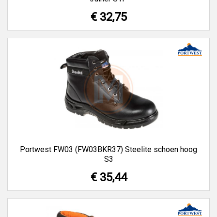
€ 32,75
Portwest FW03 (FW03BKR37) Steelite schoen hoog
S3
€ 35,44