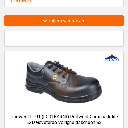
Lees meer »
gebruik
,
Portwest Mondmaskers
,
Portwest
Veiligheidshelmen
,
Portwest Disposable handbescherming
,
Portwest Gehoorkappen
,
Portwest Veiligheidsbrillen
en
Filters weergeven
Portwest Harnassen & Gordels
in het assortiment van
Toolmaster.shop.
Zoek je Veiligheidsschoenen van een ander merk, bekijk
dan de
Bata Veiligheidsschoenen
,
Emma
Veiligheidsschoenen
,
Haix Veiligheidsschoenen
en
Redbrick Veiligheidsschoenen
bij Toolmaster.shop.
Toolmaster.shop verkoopt al 35 jaar gereedschappen,
machines en technische producten van alle A-merken.
Portwest FC01 (FC01BKR43) Portwest Compositelite
ESD Geveterde Veiligheidsschoen S2