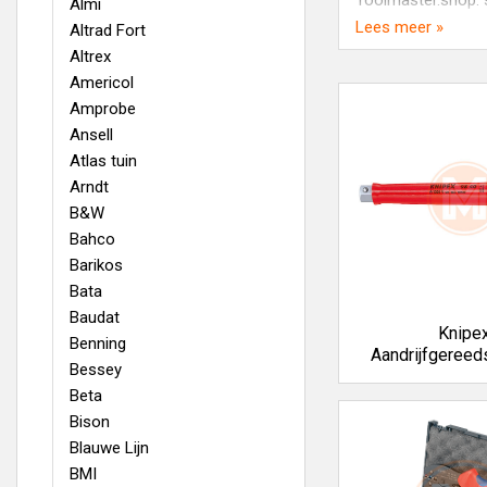
Toolmaster.shop: s
Almi
Lees meer »
Altrad Fort
Naast het merk Kn
Altrex
bij Toolmaster.sho
Americol
Toolmaster.shop v
Amprobe
overzicht van ons 
Ansell
Atlas tuin
Arndt
B&W
Bahco
Barikos
Bata
Baudat
Knipe
Benning
Aandrijfgeree
Bessey
Beta
Bison
Blauwe Lijn
BMI