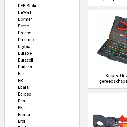
DEB Stoko
DeWalt
Dormer
Dotco
Dresco
Dreumex
Dryfast
Durable
Duracell
Durlach
Ear
Knipex Ge
EB
gereedschaps
Ebara
Eclipse
Ega
Eka
Emma
Erdi