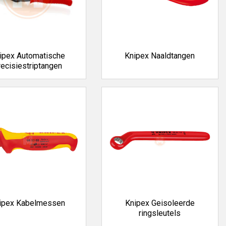
ipex Automatische
Knipex Naaldtangen
recisiestriptangen
ipex Kabelmessen
Knipex Geisoleerde
ringsleutels