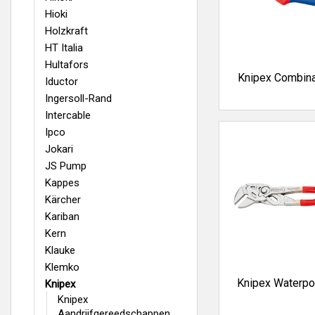
Hioki
Holzkraft
HT Italia
Hultafors
Knipex Combina
Iductor
Ingersoll-Rand
Intercable
Ipco
Jokari
JS Pump
Kappes
Kärcher
Kariban
Kern
Klauke
Klemko
Knipex Waterp
Knipex
Knipex
Aandrijfgereedschappen