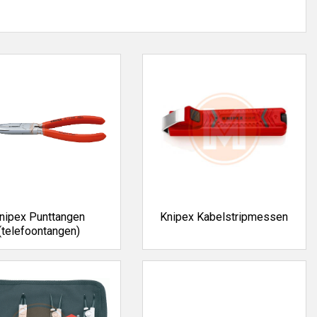
ahco
,
Baudat
,
Beta
,
Burndy
,
CK
,
EB
,
Eclipse
en
Ega
verkrijgbaar
ten van alle A-merken. Bezoek Toolmaster.shop voor een
rgen in huis!
nipex Punttangen
Knipex Kabelstripmessen
(telefoontangen)