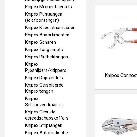
Knipex Momentsleutels
Knipex Punttangen
(telefoontangen)
Knipex Kabelstripmessen
Knipex Assortimenten
Knipex Scharen
Knipex Tangensets
Knipex Platbektangen
Knipex
Pijpsnijders/knippers
Knipex Connec
Knipex Dopsleutels
Knipex Geïsoleerde
Knipex tangen
Knipex
Schroevendraaiers
Knipex Gevulde
gereedschapskoffers
Knipex Striptangen
Knipex Automatische