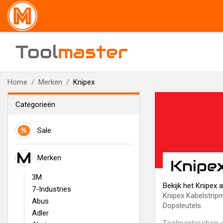
Tool
master
Home
Merken
Knipex
Categorieën
Sale
Merken
Knipe
3M
Bekijk het Knipex
7-Industries
Knipex Kabelstri
Abus
Dopsleutels
.
Adler