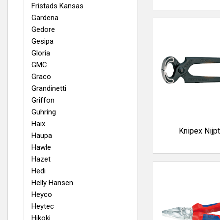
Fristads Kansas
Gardena
Gedore
Gesipa
Gloria
GMC
Graco
Grandinetti
Griffon
Guhring
Haix
Knipex Nijp
Haupa
Hawle
Hazet
Hedi
Helly Hansen
Heyco
Heytec
Hikoki