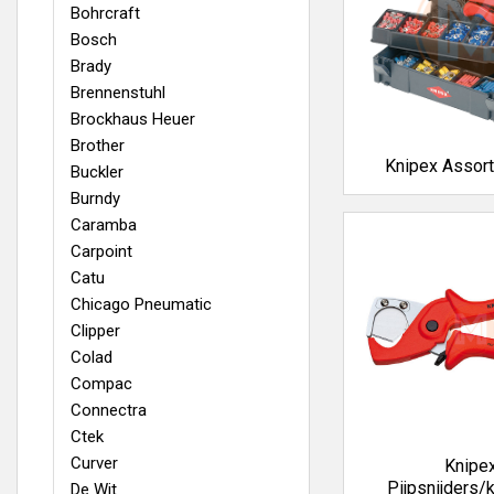
Bohrcraft
Bosch
Brady
Brennenstuhl
Brockhaus Heuer
Brother
Knipex Assor
Buckler
Burndy
Caramba
Carpoint
Catu
Chicago Pneumatic
Clipper
Colad
Compac
Connectra
Ctek
Curver
Knipe
Pijpsnijders/
De Wit