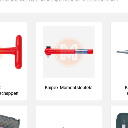
nelle leveringen & scherpe prijzen voor het Knipex assortiment.
ipex zijn er ook andere merken zoals
7-Industries
,
AMW-Connect
,
B
p.
erkoopt al 35 jaar gereedschappen, machines en technische produc
uitgebreide assortiment tegen scherpe prijzen. Vandaag besteld = mo
x
Knipex Momentsleutels
K
dschappen