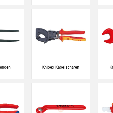
tangen
Knipex Kabelscharen
K