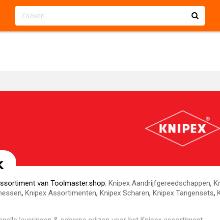
x
 assortiment van Toolmaster.shop:
Knipex Aandrijfgereedschappen
,
K
pmessen
,
Knipex Assortimenten
,
Knipex Scharen
,
Knipex Tangensets
,