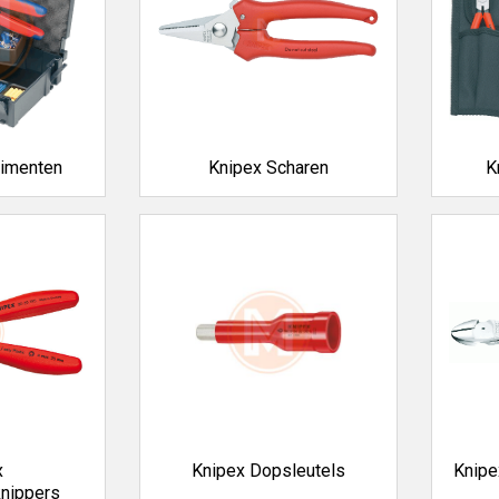
timenten
Knipex Scharen
K
x
Knipex Dopsleutels
Knipe
knippers