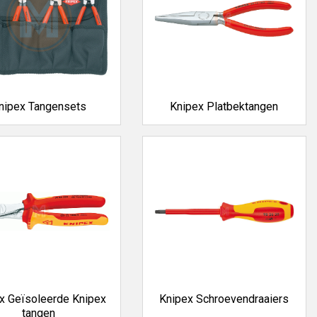
nipex Tangensets
Knipex Platbektangen
x Geïsoleerde Knipex
Knipex Schroevendraaiers
tangen