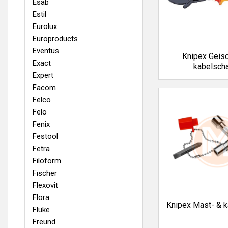
Esab
Estil
Eurolux
Europroducts
Eventus
Knipex Geis
Exact
kabelsch
Expert
Facom
Felco
Felo
Fenix
Festool
Fetra
Filoform
Fischer
Flexovit
Flora
Knipex Mast- & k
Fluke
Freund