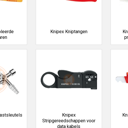
oleerde
Knipex Kniptangen
Kn
aren
p
astsleutels
Knipex
Kn
Stripgereedschappen voor
data kabels