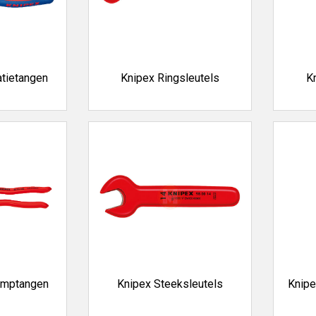
tietangen
Knipex Ringsleutels
K
omptangen
Knipex Steeksleutels
Knip