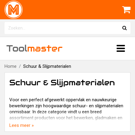
Tool
master
Home
Schuur & Slijpmaterialen
Schuur & Slijpmaterialen
Voor een perfect afgewerkt oppervlak en nauwkeurige
bewerkingen zijn hoogwaardige schuur- en slijpmaterialen
onmisbaar. In deze categorie vindt u een breed
assortiment producten voor het bewerken, gladmaken en
polijsten van diverse materialen zoals metaal, hout,
Lees meer »
kunststof en steen.