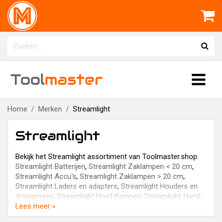
Tool
master
Home
Merken
Streamlight
Streamlight
Bekijk het Streamlight assortiment van Toolmaster.shop:
Streamlight Batterijen
,
Streamlight Zaklampen < 20 cm
,
Streamlight Accu's
,
Streamlight Zaklampen > 20 cm
,
Streamlight Laders en adapters
,
Streamlight Houders en
draagringen
,
Streamlight Hoofdlampen
,
Streamlight Hand-
& inspectielampen
Lees meer »
,
Streamlight Penmodel lampen
en
Streamlight Opzetkegels
.