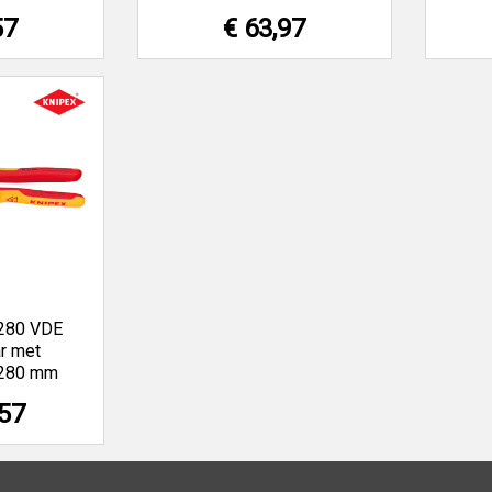
57
€ 63,97
 280 VDE
r met
e 280 mm
,57