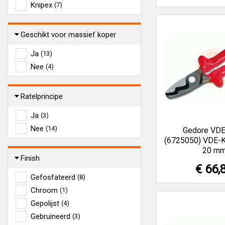
Knipex
(7)
Geschikt voor massief koper
Ja
(13)
Nee
(4)
Ratelprincipe
Ja
(3)
Nee
(14)
Gedore VDE
(6725050) VDE-K
20 m
Finish
€ 66,
Gefosfateerd
(8)
Chroom
(1)
Gepolijst
(4)
Gebruineerd
(3)