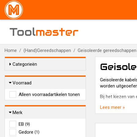
Tool
master
Home
(Hand)Gereedschappen
Geïsoleerde gereedschappen
Geisol
Categorieën
Geisoleerde kabel
Voorraad
worden uitgeoefend
Alleen voorraadartikelen tonen
Bij het kiezen van 
Lees meer »
Merk
EB
(9)
Gedore
(1)