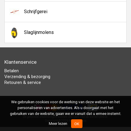
Schrijfgerei
Slaglijnmolens
Klantenservice
Betalen
Verzending & bezorging
Retouren & service
We gebruiken cookies voor de werking van deze website en het
personaliseren van advertenties. Als u doorgaat met het
gebruiken van de website, gaan we er vanuit dat u ermee instemt.
Alle vermelde prijzen zijn inclusief btw.
De getoonde afbeeldingen kunnen afwijken van de werkelijkheid.
Copyright © 2026 MasterShops
Meer lezen
OK