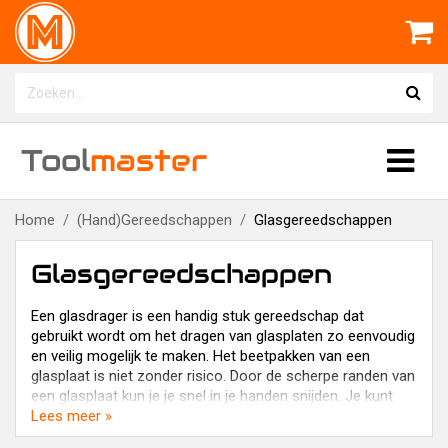
Tool
master
Home
(Hand)Gereedschappen
Glasgereedschappen
Glasgereedschappen
Een glasdrager is een handig stuk gereedschap dat
gebruikt wordt om het dragen van glasplaten zo eenvoudig
en veilig mogelijk te maken. Het beetpakken van een
glasplaat is niet zonder risico. Door de scherpe randen van
een glasplaat kun je je snel in je handen snijden. Je kunt
natuurlijk dikke werkhandschoenen dragen, maar dat
Lees meer »
maakt het werken met glasplaten er niet eenvoudiger op.