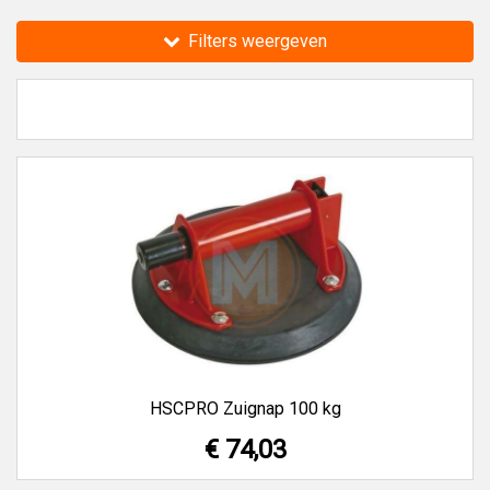
Het gebruik van een glasdrager lost deze problemen
eenvoudig en efficiënt op. Door een glasdrager op de
Filters weergeven
glasplaat te zetten en de hendels over te halen zuigt de
glasdrager zich op de glasplaat vast en is deze eenvoudig
te verplaatsen.
HSCPRO Zuignap 100 kg
€ 74,03