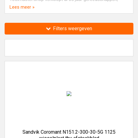
machines en technische producten van alle A-merken.
Lees meer »
Filters weergeven
Sandvik Coromant N151.2-300-30-5G 1125