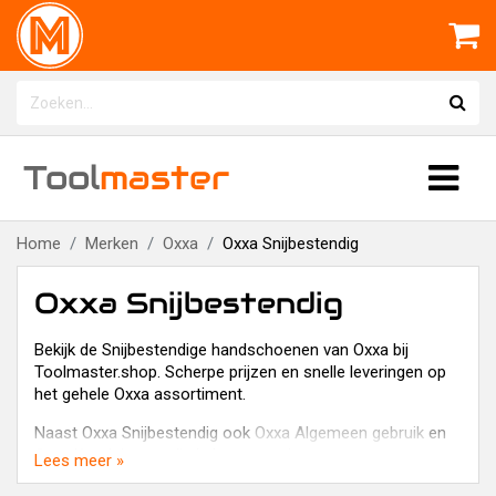
Tool
master
Home
Merken
Oxxa
Oxxa Snijbestendig
Oxxa Snijbestendig
Bekijk de Snijbestendige handschoenen van Oxxa bij
Toolmaster.shop. Scherpe prijzen en snelle leveringen op
het gehele Oxxa assortiment.
Naast Oxxa Snijbestendig ook
Oxxa Algemeen gebruik
en
Oxxa Koudebestendig
in het assortiment van
Lees meer »
Toolmaster.shop.