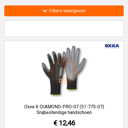
Zoek je Snijbestendige handschoenen van een ander merk,
Filters weergeven
bekijk dan de
Ansell Snijbestendig
,
Portwest Snijbestendig
en
Showa Snijbestendig
bij Toolmaster.shop.
Toolmaster.shop verkoopt al 35 jaar gereedschappen,
machines en technische producten van alle A-merken.
Oxxa X-DIAMOND-PRO-07 (51-775-07)
Snijbestendige handschoen
€ 12,46