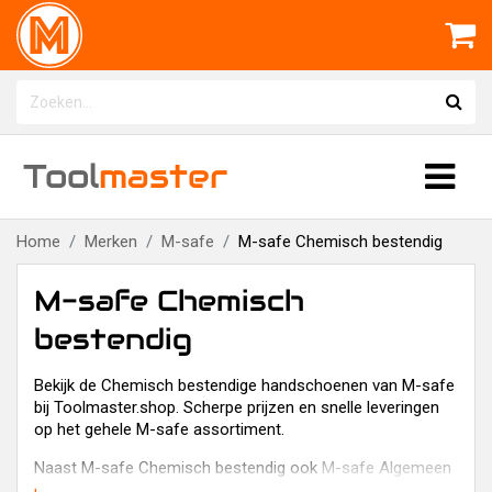
Tool
master
Home
Merken
M-safe
M-safe Chemisch bestendig
M-safe Chemisch
bestendig
Bekijk de Chemisch bestendige handschoenen van M-safe
bij Toolmaster.shop. Scherpe prijzen en snelle leveringen
op het gehele M-safe assortiment.
Naast M-safe Chemisch bestendig ook
M-safe Algemeen
gebruik
,
M-safe Mondmaskers
,
M-safe Veiligheidshelmen
,