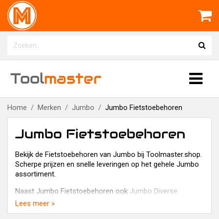
Tool
master
Home
Merken
Jumbo
Jumbo Fietstoebehoren
Jumbo Fietstoebehoren
Bekijk de Fietstoebehoren van Jumbo bij Toolmaster.shop.
Scherpe prijzen en snelle leveringen op het gehele Jumbo
assortiment.
Naast Jumbo Fietstoebehoren ook
Jumbo Diverse
artikelen
in het assortiment van Toolmaster.shop.
Lees meer »
Zoek je Fietstoebehoren van een ander merk, bekijk dan de