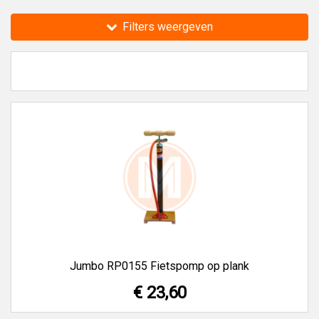
Dresco Fietstoebehoren
,
PB Fietstoebehoren
en
SKS
Filters weergeven
Fietstoebehoren
bij Toolmaster.shop.
Toolmaster.shop verkoopt al 35 jaar gereedschappen,
machines en technische producten van alle A-merken.
Jumbo RP0155 Fietspomp op plank
€ 23,60