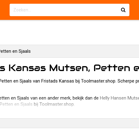
etten en Sjaals
ds Kansas Mutsen, Petten e
Petten en Sjaals van Fristads Kansas bij Toolmaster.shop. Scherpe pr
tten en Sjaals van een ander merk, bekijk dan de
Helly Hansen Mutse
Petten en Sjaals
bij Toolmaster.shop.
erkoopt al 35 jaar gereedschappen, machines en technische product