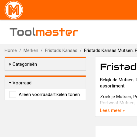
Tool
master
Home
Merken
Fristads Kansas
Fristads Kansas Mutsen, P
Frista
Categorieën
Bekijk de Mutsen, 
Voorraad
assortiment.
Alleen voorraadartikelen tonen
Zoek je Mutsen, Pe
Portwest Mutsen, 
Lees meer »
Toolmaster.shop v