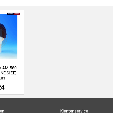
as AM-580
NE SIZE)
uts
24
den
Klantenservice