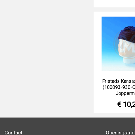
Fristads Kans
(100093-930-O
Jopperm
€ 10,
Contact
Openingstij