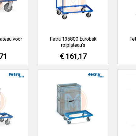
lateau voor
Fetra 135800 Eurobak
Fe
rolplateau's
,71
€ 161,17