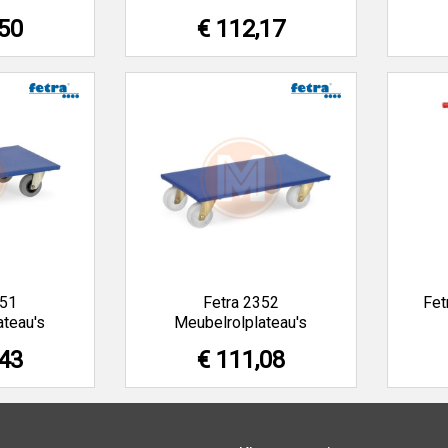
,50
€ 112,17
351
Fetra 2352
Fet
ateau's
Meubelrolplateau's
,43
€ 111,08