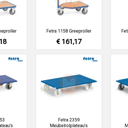
eeproller
Fetra 1158 Greeproller
Fet
,18
€ 161,17
353
Fetra 2359
ateau's
Meubelrolplateau's
M