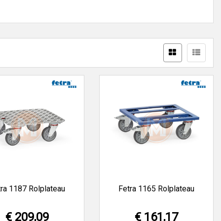
en van alle A-merken.
ra 1187 Rolplateau
Fetra 1165 Rolplateau
€ 209,09
€ 161,17