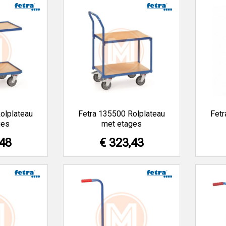
olplateau
Fetra 135500 Rolplateau
Fetr
ges
met etages
,48
€ 323,43