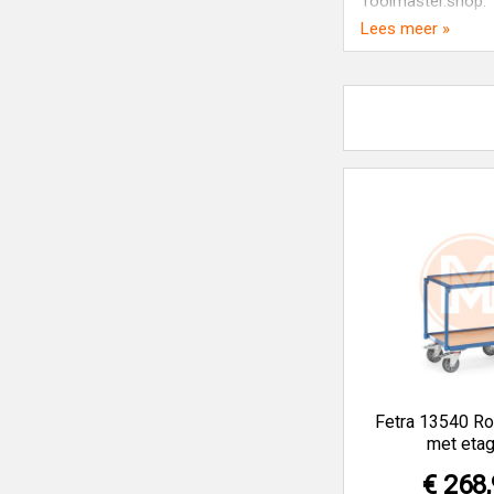
Toolmaster.shop.
Lees meer »
Toolmaster.shop v
Fetra 13540 Ro
met eta
€ 268