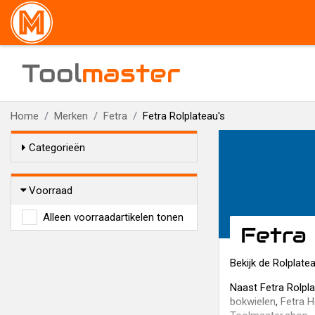
Tool
master
Home
Merken
Fetra
Fetra Rolplateau's
Categorieën
Voorraad
Alleen voorraadartikelen tonen
Fetra 
Bekijk de Rolplate
Naast Fetra Rolpl
bokwielen
,
Fetra H