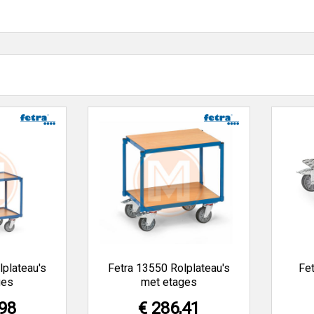
erkoopt al 35 jaar gereedschappen, machines en technische product
lplateau's
Fetra 13550 Rolplateau's
Fet
ges
met etages
,98
€ 286,41