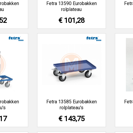
urobakken
Fetra 13590 Eurobakken
Fet
au
rolplateau
,52
€ 101,28
urobakken
Fetra 13585 Eurobakken
Fet
u's
rolplateau's
,17
€ 143,75