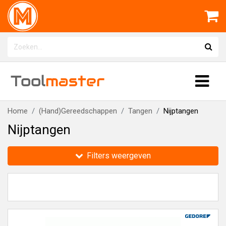
Tool
master
Home
(Hand)Gereedschappen
Tangen
Nijptangen
Nijptangen
Filters weergeven