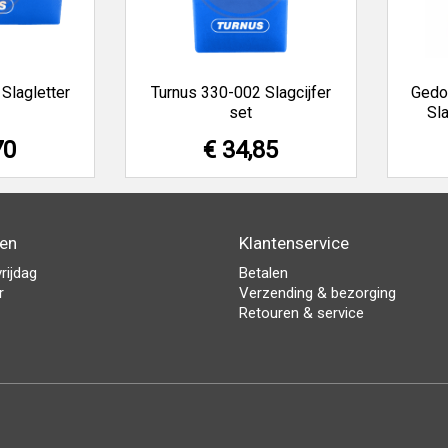
Slagletter
Turnus 330-002 Slagcijfer
Gedo
set
Sla
70
€ 34,85
den
Klantenservice
rijdag
Betalen
r
Verzending & bezorging
Retouren & service