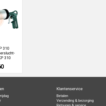
P 310
erslucht-
DKP 310
60
den
Klantenservice
rijdag
Betalen
r
Verzending & bezorging
Retouren & service