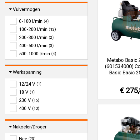
Vulvermogen
0-100 l/min
(4)
100-200 l/min
(13)
200-300 l/min
(2)
400-500 l/min
(3)
500-1000 l/min
(4)
Metabo Basic 
(601534000) C
Werkspanning
Basic Basic 
12/24 V
(1)
€ 275
18 V
(1)
230 V
(15)
400 V
(10)
Nakoeler/Droger
Nee
(23)