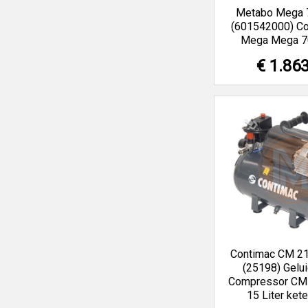
Metabo Mega 
(601542000) C
Mega Mega 7
€ 1.86
Contimac CM 2
(25198) Gelu
Compressor CM 2
15 Liter ket