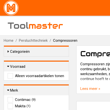
Tool
master
Home
Persluchttechniek
Compressoren
Compre
Categorieën
Compressoren zijn
Voorraad
continu gebruikt,
werkzaamheden, zo
Alleen voorraadartikelen tonen
continue hoeft te d
Het is overigens b
Lees meer »
Merk
tussen de compres
Contimac
(9)
Wij bieden u comp
Makita
(1)