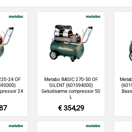
220-24 OF
Metabo BASIC 270-50 OF
Metab
593000)
SILENT (601594000)
(601
pressor 24
Geluidsarme compressor 50
Basi
L
,87
€ 354,29