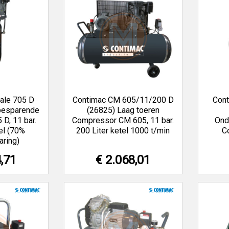
cale 705 D
Contimac CM 605/11/200 D
Con
besparende
(26825) Laag toeren
D, 11 bar.
Compressor CM 605, 11 bar.
Ond
el (70%
200 Liter ketel 1000 t/min
C
aring)
4,71
€ 2.068,01