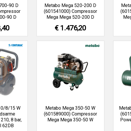
700-90 D
Metabo Mega 520-200 D
Met
ompressor
(601541000) Compressor
(601
00-90 D
Mega Mega 520-200 D
Meg
3,40
€ 1.476,20
10/8/15 W
Metabo Mega 350-50 W
Meta
idsarme
(601589000) Compressor
(601
10, 8 bar,
Mega Mega 350-50 W
Powe
el 62DB