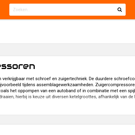
ssoren
 verkrijgbaar met schroef en zuigertechniek. De duurdere schroef
 bijvoorbeeld tijdens assemblagewerkzaamheden. Zuigercompressoren
als het oppompen van een autoband of in combinatie met een spijk
raaien, hierbij is keuze uit diversen ketelgroottes, afhankelijk van de
elangrijk om na te gaan of uw gereedschap via de luchtleiding gesmeer
sor en het gereedschap te gebruiken.
ressoren van o.a.: Metabo, Aircraft en Contimac