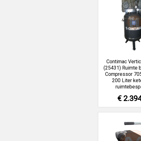
Contimac Verti
(25431) Ruimte 
Compressor 705 
200 Liter ket
ruimtebesp
€ 2.39