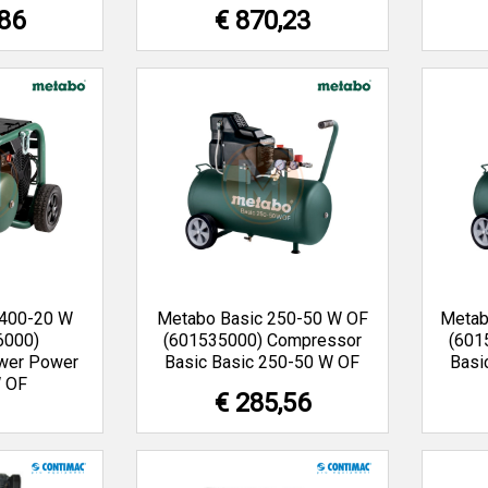
,86
€ 870,23
400-20 W
Metabo Basic 250-50 W OF
Metab
6000)
(601535000) Compressor
(601
wer Power
Basic Basic 250-50 W OF
Basi
 OF
€ 285,56