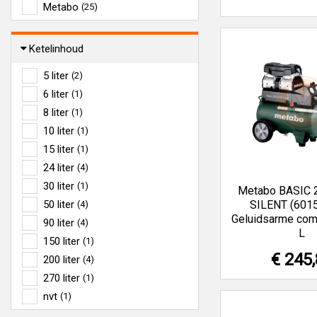
Metabo
(25)
Ketelinhoud
5 liter
(2)
6 liter
(1)
8 liter
(1)
10 liter
(1)
15 liter
(1)
24 liter
(4)
30 liter
(1)
Metabo BASIC 
50 liter
SILENT (601
(4)
Geluidsarme com
90 liter
(4)
L
150 liter
(1)
€ 245
200 liter
(4)
270 liter
(1)
nvt
(1)