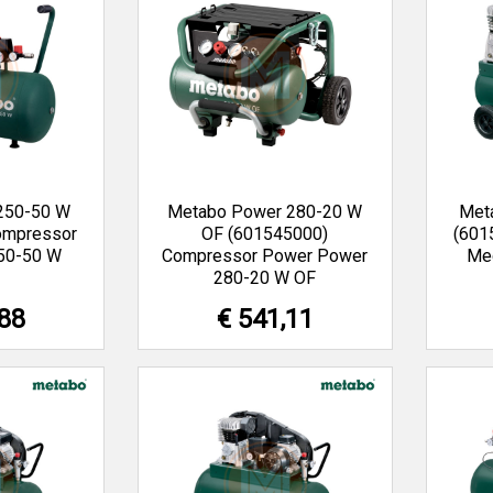
250-50 W
Metabo Power 280-20 W
Met
ompressor
OF (601545000)
(601
250-50 W
Compressor Power Power
Me
280-20 W OF
,88
€ 541,11