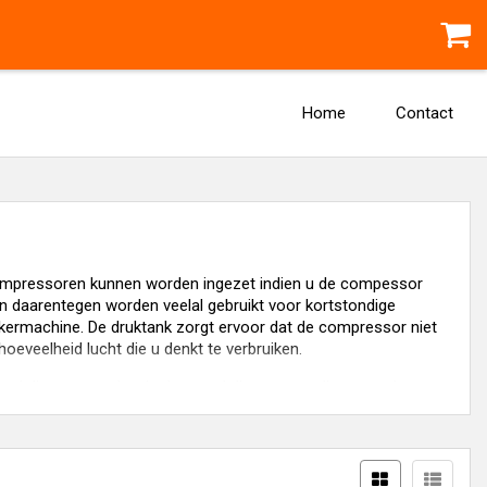
Home
Contact
compressoren kunnen worden ingezet indien u de compessor
 daarentegen worden veelal gebruikt voor kortstondige
ermachine. De druktank zorgt ervoor dat de compressor niet
 hoeveelheid lucht die u denkt te verbruiken.
d dient te worden, in dat geval dient u een olievernevelaar