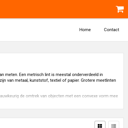
Home
Contact
 meten. Een metrisch lint is meestal onderverdeeld in
jn van metaal, kunststof, textiel of papier. Grotere meetlinten
rij nauwkeurig de omtrek van objecten met een convexe vorm mee
emen omdat het op te rollen is en dus weinig ruimte in beslag
twee punten gespannen wordt en zo een meetfoet geeft.