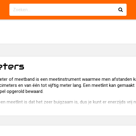
ters
tmeter of meetband is een meetinstrument waarmee men afstanden kan
imeters en van één tot vijftig meter lang. Een meetlint kan gemaakt zi
pel opgerold bewaard.
en meetlint is dat het zeer buigzaam is, dus je kunt er enerzijds v
buikomvang. Anderzijds is het lint daardoor heel makkelijk mee te n
dat het daardoor ook door gaat hangen (zeeg) wanneer het tussen 