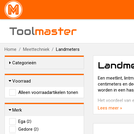
Tool
master
Home
Meettechniek
Landmeters
Landme
Categorieën
Een meetlint, lin
Voorraad
centimeters en dec
worden in een has
Alleen voorraadartikelen tonen
Het voordeel van e
opmeten, zoals de 
Lees meer »
Merk
neemt. Nadeel is 
Ega
(2)
Gedore
(2)