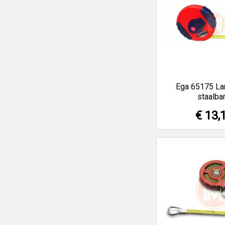
Ega 65175 La
staalba
€ 13,