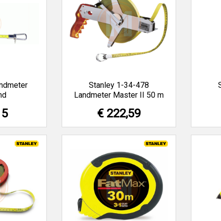
ndmeter
Stanley 1-34-478
nd
Landmeter Master II 50 m
15
€ 222,59