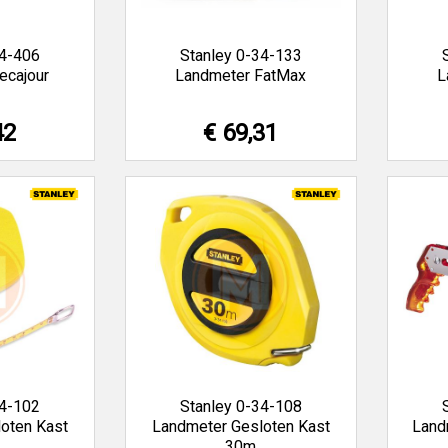
34-406
Stanley 0-34-133
ecajour
Landmeter FatMax
L
42
€ 69,31
34-102
Stanley 0-34-108
oten Kast
Landmeter Gesloten Kast
Land
30m