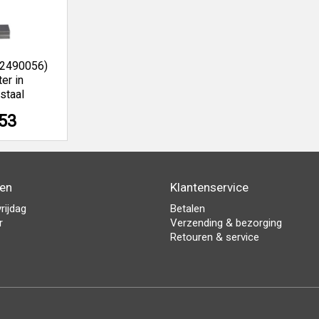
22490056)
er in
staal
,53
den
Klantenservice
rijdag
Betalen
r
Verzending & bezorging
Retouren & service