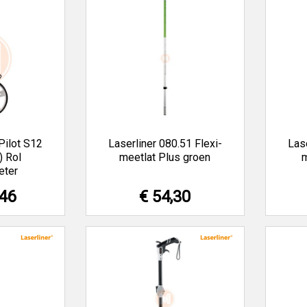
Pilot S12
Laserliner 080.51 Flexi-
Lase
) Rol
meetlat Plus groen
m
eter
,46
€ 54,30