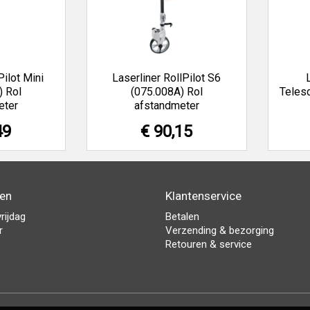
Pilot Mini
Laserliner RollPilot S6
) Rol
(075.008A) Rol
Telesc
eter
afstandmeter
49
€ 90,15
den
Klantenservice
rijdag
Betalen
r
Verzending & bezorging
Retouren & service