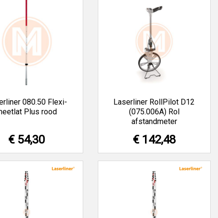
rliner 080.50 Flexi-
Laserliner RollPilot D12
eetlat Plus rood
(075.006A) Rol
afstandmeter
€ 54,30
€ 142,48