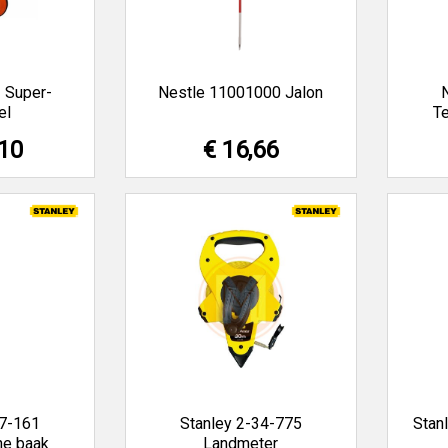
 Super-
Nestle 11001000 Jalon
el
T
,10
€ 16,66
77-161
Stanley 2-34-775
Stan
he baak
Landmeter