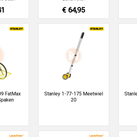
41
€ 64,95
09 FatMax
Stanley 1-77-175 Meetwiel
Stanl
Spaken
20