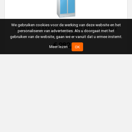
We gebruiken cookies voor de werking van deze website en het
Lista 94.558.XXX Garderobekast, B1200 x D500 x
personaliseren van advertenties. Als u doorgaat met het
H1800, 4-delig
gebruiken van de website, gaan we er vanuit dat u ermee instemt.
€ 982,04
Meer lezen
OK
Lista 94.438.XXX Garderobekast, B800 x D500 x
H1800, 2-delig