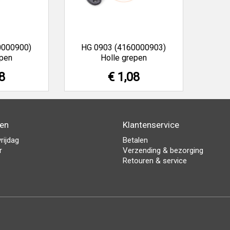
0000900)
HG 0903 (4160000903)
epen
Holle grepen
8
€ 1,08
den
Klantenservice
rijdag
Betalen
r
Verzending & bezorging
Retouren & service