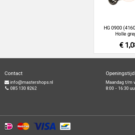
HG 0900 (416
Holle gr
€ 1,0
Contact
Openingstij
info@mastershops.nl
Maandag t/m v
085 130 8262
8:00 - 16:30 uu