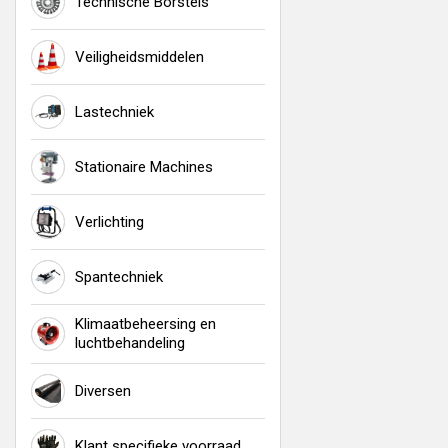
Technische Borstels
Veiligheidsmiddelen
Lastechniek
Stationaire Machines
Verlichting
Spantechniek
Klimaatbeheersing en
luchtbehandeling
Diversen
Klant specifieke voorraad