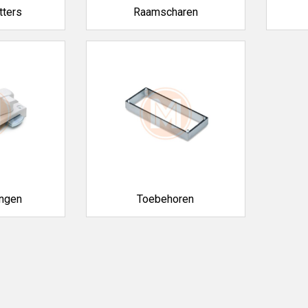
tters
Raamscharen
ingen
Toebehoren