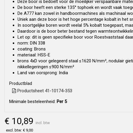
Deze boor is bedoelt voor de moeilijker verspaanbare materia
De boor heeft een sterke 135° tophoek en wordt vaak toege
De A777 kan zowel in handboormachines als machinaal wor
Uniek aan deze boor is het hoge percentage kobalt in het sn
In soortgelijke boren wordt veelal 5% kobalt toegepast, ma
Daardoor is de boor beter bestand tegen warmteontwikkeli
Let op: dit is geen specifieke boor voor Roestvaststaal d
norm: DIN 338
coating: Brons
materiaal: HSS-E
brons 4xD voor gelegeerd staal ≤1620 N/mm², nodulair gie
nikkellegeringen ≤900 N/mm²
Land van oorsprong: India
Productblad
Productsheet 41-10174-353
Minimale besteleenheid:
Per 5
€ 10,89
incl. btw
excl. btw: € 9,00