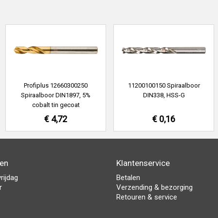
Profiplus 12660300250
11200100150 Spiraalboor
Spiraalboor DIN1897, 5%
DIN338, HSS-G
cobalt tin gecoat
€ 4,72
€ 0,16
den
Klantenservice
rijdag
Betalen
r
Verzending & bezorging
Retouren & service