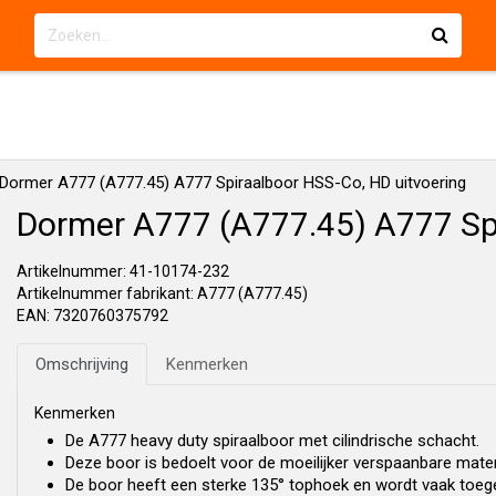
Dormer A777 (A777.45) A777 Spiraalboor HSS-Co, HD uitvoering
Dormer A777 (A777.45) A777 Spi
Artikelnummer: 41-10174-232
Artikelnummer fabrikant: A777 (A777.45)
EAN: 7320760375792
Omschrijving
Kenmerken
Kenmerken
De A777 heavy duty spiraalboor met cilindrische schacht.
Deze boor is bedoelt voor de moeilijker verspaanbare materia
De boor heeft een sterke 135° tophoek en wordt vaak toege