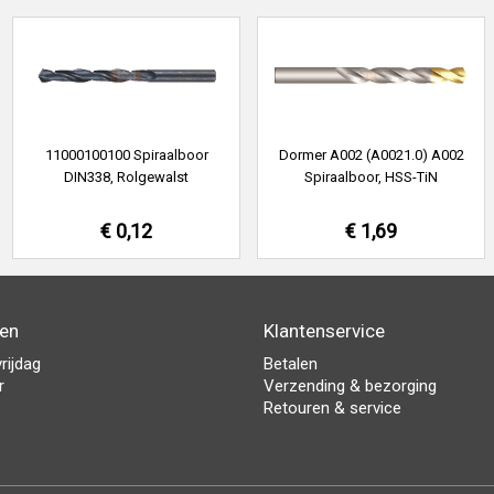
11000100100 Spiraalboor
Dormer A002 (A0021.0) A002
DIN338, Rolgewalst
Spiraalboor, HSS-TiN
€ 0,12
€ 1,69
den
Klantenservice
rijdag
Betalen
r
Verzending & bezorging
Retouren & service