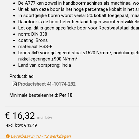
De A777 kan zowel in handboormachines als machinaal wor
Uniek aan deze boor is het hoge percentage kobalt in het sn
In soortgelijke boren wordt veelal 5% kobalt toegepast, ma
Daardoor is de boor beter bestand tegen warmteontwikkeli
Let op: dit is geen specifieke boor voor Roestvaststaal d
norm: DIN 338
coating: Brons
materiaal: HSS-E
brons 4xD voor gelegeerd staal ≤1620 N/mm², nodulair gie
nikkellegeringen ≤900 N/mm²
Land van oorsprong: India
Productblad
Productsheet 41-10174-232
Minimale besteleenheid:
Per 10
€ 16,32
incl. btw
excl. btw: € 13,49
Leverbaar in 10 - 12 werkdagen