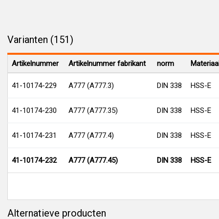
Varianten (151)
Artikelnummer
Artikelnummer fabrikant
norm
Materiaa
41-10174-229
A777 (A777.3)
DIN 338
HSS-E
41-10174-230
A777 (A777.35)
DIN 338
HSS-E
41-10174-231
A777 (A777.4)
DIN 338
HSS-E
41-10174-232
A777 (A777.45)
DIN 338
HSS-E
Alternatieve producten