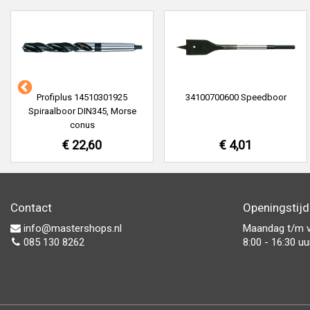
Profiplus 14510301925
34100700600 Speedboor
Spiraalboor DIN345, Morse
conus
€ 22,60
€ 4,01
Contact
Openingstij
info@mastershops.nl
Maandag t/m v
085 130 8262
8:00 - 16:30 uu