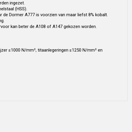
den ingezet.
elstaal (HSS).
ar de Dormer A777 is voorzien van maar liefst 8% kobalt.
ng.
aarvoor kan beter de A108 of A147 gekozen worden.
tijzer ≤1000 N/mm², titaanlegeringen ≤1250 N/mm² en