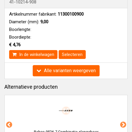
41-10214-908
Artikelnummer fabrikant:
11300100900
Diameter (mm):
9,00
Boorlengte:
Boordiepte:
€ 4,76
In de winkelwagen
Selecteren
Alle varianten weergeven
Alternatieve producten
Bahco 9526-7 Combinatie-slangeboor