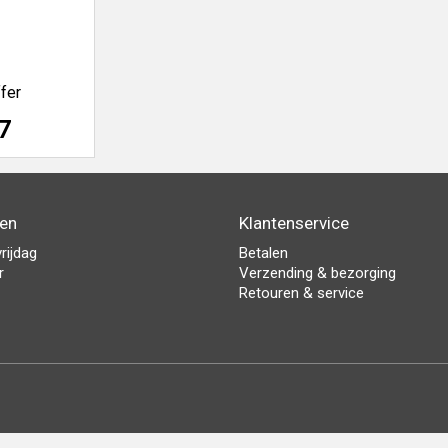
fer
7
den
Klantenservice
rijdag
Betalen
r
Verzending & bezorging
Retouren & service