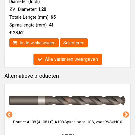
Diameter (Inch):
ZV_Diameter:
1,20
Totale Lengte (mm):
65
Spiraallengte (mm):
41
€ 28,62
In de winkelwagen
Selecteren
Alle varianten weergeven
Alternatieve producten
Dormer A108 (A1081.0) A108 Spiraalboor, HSS, voor RVS/INOX