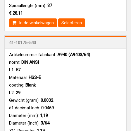
Spiraallengte (mm):
37
€ 28,11
In de winkelwagen
Selecteren
41-10175-540
Artikelnummer fabrikant:
A940 (A9403/64)
norm:
DIN ANSI
L1:
57
Materiaal:
HSS-E
coating:
Blank
L2:
29
Gewicht (gram):
0,0032
d1 decimal Inch:
0.0469
Diameter (mm):
1,19
Diameter (Inch):
3/64
ZV_Diameter:
1,19