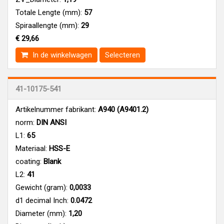
Totale Lengte (mm):
57
Spiraallengte (mm):
29
€ 29,66
In de winkelwagen
Selecteren
41-10175-541
Artikelnummer fabrikant:
A940 (A9401.2)
norm:
DIN ANSI
L1:
65
Materiaal:
HSS-E
coating:
Blank
L2:
41
Gewicht (gram):
0,0033
d1 decimal Inch:
0.0472
Diameter (mm):
1,20