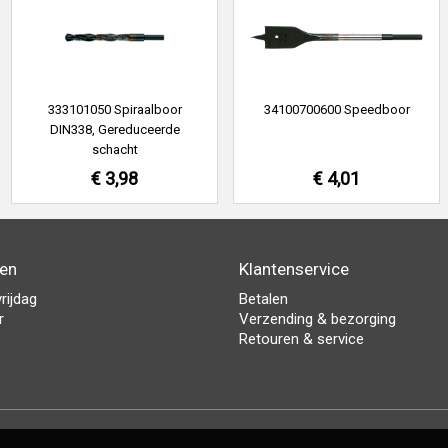
333101050 Spiraalboor
34100700600 Speedboor
DIN338, Gereduceerde
schacht
€ 3,98
€ 4,01
den
Klantenservice
rijdag
Betalen
r
Verzending & bezorging
Retouren & service