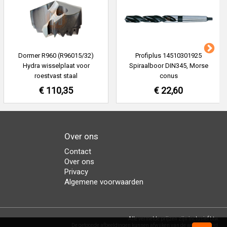
Dormer R960 (R96015/32)
Profiplus 14510301925
Hydra wisselplaat voor
Spiraalboor DIN345, Morse
roestvast staal
conus
€ 110,35
€ 22,60
Over ons
Contact
Over ons
Privacy
Algemene voorwaarden
Alle vermelde prijzen zijn inclusief btw.
De getoonde afbeeldingen kunnen afwijken van de werkelijkheid.