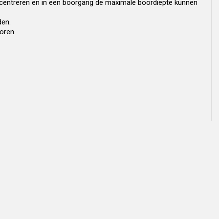
 centreren en in een boorgang de maximale boordiepte kunnen
den.
oren.