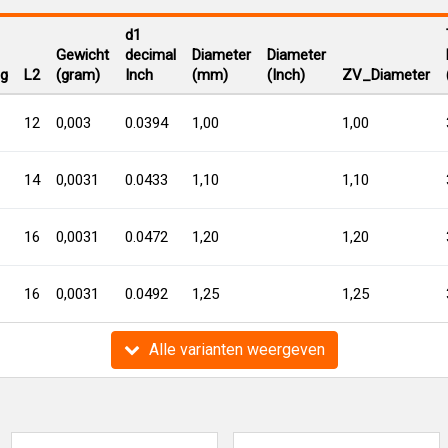
d1
Gewicht
decimal
Diameter
Diameter
ng
L2
(gram)
Inch
(mm)
(Inch)
ZV_Diameter
12
0,003
0.0394
1,00
1,00
14
0,0031
0.0433
1,10
1,10
16
0,0031
0.0472
1,20
1,20
16
0,0031
0.0492
1,25
1,25
Alle varianten weergeven