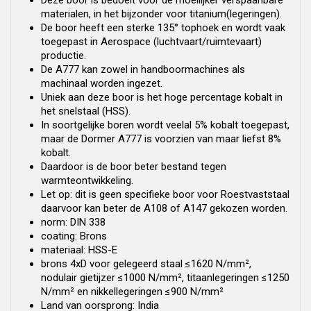
Deze boor is bedoelt voor de moeilijker verspaanbare
materialen, in het bijzonder voor titanium(legeringen).
De boor heeft een sterke 135° tophoek en wordt vaak
toegepast in Aerospace (luchtvaart/ruimtevaart)
productie.
De A777 kan zowel in handboormachines als
machinaal worden ingezet.
Uniek aan deze boor is het hoge percentage kobalt in
het snelstaal (HSS).
In soortgelijke boren wordt veelal 5% kobalt toegepast,
maar de Dormer A777 is voorzien van maar liefst 8%
kobalt.
Daardoor is de boor beter bestand tegen
warmteontwikkeling.
Let op: dit is geen specifieke boor voor Roestvaststaal
daarvoor kan beter de A108 of A147 gekozen worden.
norm: DIN 338
coating: Brons
materiaal: HSS-E
brons 4xD voor gelegeerd staal ≤1620 N/mm²,
nodulair gietijzer ≤1000 N/mm², titaanlegeringen ≤1250
N/mm² en nikkellegeringen ≤900 N/mm²
Land van oorsprong: India