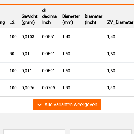
d1
Gewicht
decimal
Diameter
Diameter
ing
L2
(gram)
Inch
(mm)
(Inch)
ZV_Diameter
k
100
0,0103
0.0551
1,40
1,40
k
80
0,01
0.0591
1,50
1,50
k
100
0,011
0.0591
1,50
1,50
k
100
0,0076
0.0709
1,80
1,80
Alle varianten weergeven