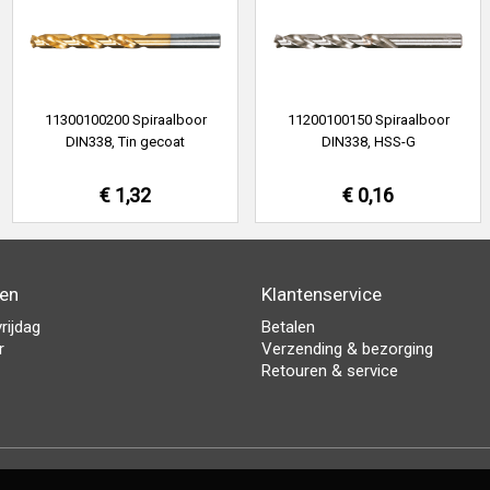
11300100200 Spiraalboor
11200100150 Spiraalboor
DIN338, Tin gecoat
DIN338, HSS-G
€ 1,32
€ 0,16
den
Klantenservice
rijdag
Betalen
r
Verzending & bezorging
Retouren & service