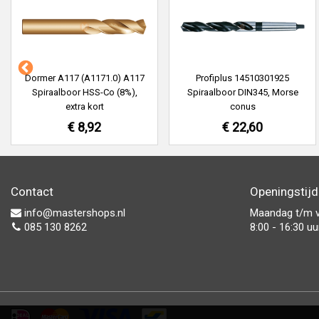
Dormer A117 (A1171.0) A117
Profiplus 14510301925
Spiraalboor HSS-Co (8%),
Spiraalboor DIN345, Morse
extra kort
conus
€ 8,92
€ 22,60
Contact
Openingstij
info@mastershops.nl
Maandag t/m v
085 130 8262
8:00 - 16:30 uu