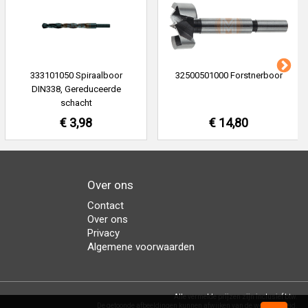
333101050 Spiraalboor
32500501000 Forstnerboor
DIN338, Gereduceerde
schacht
€ 3,98
€ 14,80
Over ons
Contact
Over ons
Privacy
Algemene voorwaarden
Alle vermelde prijzen zijn inclusief btw.
De getoonde afbeeldingen kunnen afwijken van de werkelijkheid.