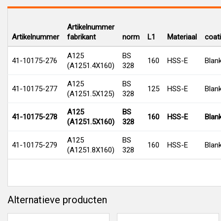
Artikelnummer
Artikelnummer
fabrikant
norm
L1
Materiaal
coat
A125
BS
41-10175-276
160
HSS-E
Blan
(A1251.4X160)
328
A125
BS
41-10175-277
125
HSS-E
Blan
(A1251.5X125)
328
A125
BS
41-10175-278
160
HSS-E
Blan
(A1251.5X160)
328
A125
BS
41-10175-279
160
HSS-E
Blan
(A1251.8X160)
328
Alternatieve producten