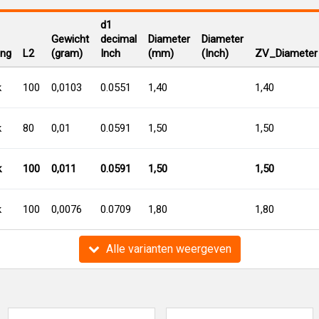
d1
Gewicht
decimal
Diameter
Diameter
ing
L2
(gram)
Inch
(mm)
(Inch)
ZV_Diameter
k
100
0,0103
0.0551
1,40
1,40
k
80
0,01
0.0591
1,50
1,50
k
100
0,011
0.0591
1,50
1,50
k
100
0,0076
0.0709
1,80
1,80
Alle varianten weergeven