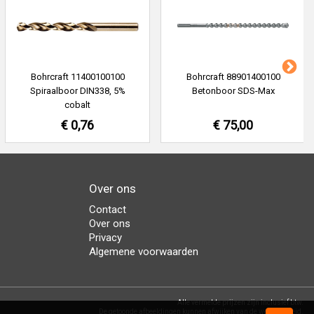
Bohrcraft 11400100100
Bohrcraft 88901400100
Spiraalboor DIN338, 5%
Betonboor SDS-Max
cobalt
€ 0,76
€ 75,00
Over ons
Contact
Over ons
Privacy
Algemene voorwaarden
Alle vermelde prijzen zijn inclusief btw.
De getoonde afbeeldingen kunnen afwijken van de werkelijkheid.