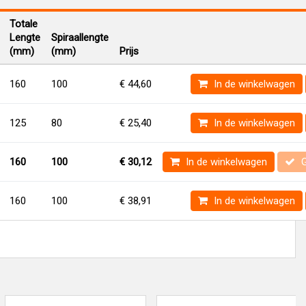
Totale
Lengte
Spiraallengte
(mm)
(mm)
Prijs
160
100
€ 44,60
In de winkelwagen
125
80
€ 25,40
In de winkelwagen
160
100
€ 30,12
In de winkelwagen
G
160
100
€ 38,91
In de winkelwagen