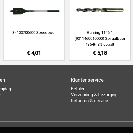
34100700600 Speedboor
Guhring 1146-1
(9011460010000) Spiraalboor
135�, 8% cobalt
€ 4,01
€ 5,18
den
Klantenservice
rijdag
Betalen
r
Verzending & bezorging
Retouren & service