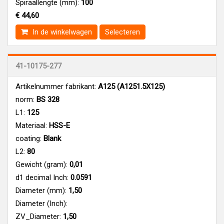
Spiraallengte (mm):
100
€ 44,60
In de winkelwagen
Selecteren
41-10175-277
Artikelnummer fabrikant:
A125 (A1251.5X125)
norm:
BS 328
L1:
125
Materiaal:
HSS-E
coating:
Blank
L2:
80
Gewicht (gram):
0,01
d1 decimal Inch:
0.0591
Diameter (mm):
1,50
Diameter (Inch):
ZV_Diameter:
1,50