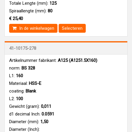
Totale Lengte (mm):
125
Spiraallengte (mm):
80
€ 25,40
In de winkelwagen
Selecteren
41-10175-278
Artikelnummer fabrikant:
A125 (A1251.5X160)
norm:
BS 328
L1:
160
Materiaal:
HSS-E
coating:
Blank
L2:
100
Gewicht (gram):
0,011
d1 decimal Inch:
0.0591
Diameter (mm):
1,50
Diameter (Inch):