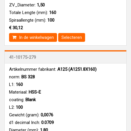
ZV_Diameter:
1,50
Totale Lengte (mm):
160
Spiraallengte (mm):
100
€ 30,12
In de winkelwagen
Selecteren
41-10175-279
Artikelnummer fabrikant:
A125 (A1251.8X160)
norm:
BS 328
L1:
160
Materiaal:
HSS-E
coating:
Blank
L2:
100
Gewicht (gram):
0,0076
d1 decimal Inch:
0.0709
Diameter (mm):
1,80