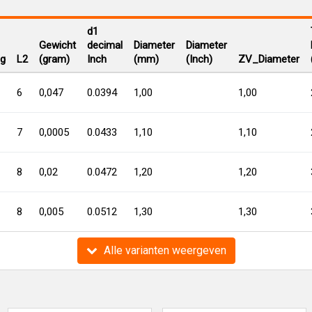
d1
Gewicht
decimal
Diameter
Diameter
ng
L2
(gram)
Inch
(mm)
(Inch)
ZV_Diameter
6
0,047
0.0394
1,00
1,00
7
0,0005
0.0433
1,10
1,10
8
0,02
0.0472
1,20
1,20
8
0,005
0.0512
1,30
1,30
Alle varianten weergeven