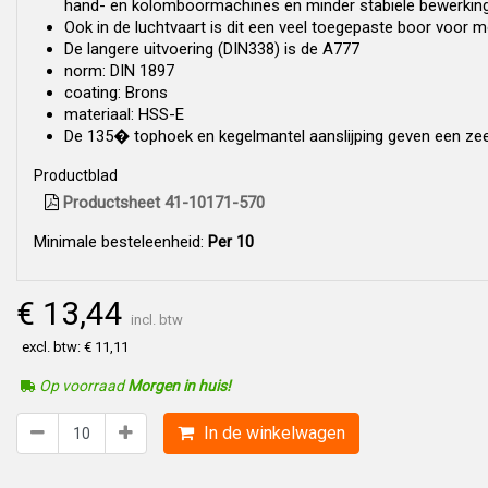
hand- en kolomboormachines en minder stabiele bewerki
Ook in de luchtvaart is dit een veel toegepaste boor voor m
De langere uitvoering (DIN338) is de A777
norm: DIN 1897
coating: Brons
materiaal: HSS-E
De 135� tophoek en kegelmantel aanslijping geven een zee
Productblad
Productsheet 41-10171-570
Minimale besteleenheid:
Per 10
€ 13,44
incl. btw
excl. btw: € 11,11
Op voorraad
Morgen in huis!
In de winkelwagen