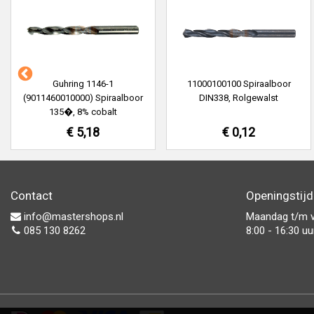
Guhring 1146-1
11000100100 Spiraalboor
(9011460010000) Spiraalboor
DIN338, Rolgewalst
135�, 8% cobalt
€ 5,18
€ 0,12
Contact
Openingstij
info@mastershops.nl
Maandag t/m v
085 130 8262
8:00 - 16:30 uu