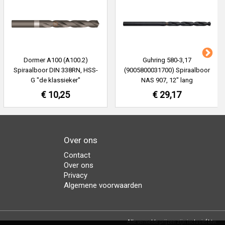
Dormer A100 (A100.2)
Guhring 580-3,17
Spiraalboor DIN 338RN, HSS-
(9005800031700) Spiraalboor
G "de klassieker"
NAS 907, 12" lang
€ 10,25
€ 29,17
Over ons
Contact
Over ons
Privacy
Algemene voorwaarden
Alle vermelde prijzen zijn inclusief btw.