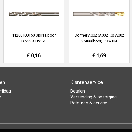
11200100150 Spiraalboor
Dormer A002 (A0021.0) A002
DIN338, HSS-G
Spiraalboor, HSS-TiN
€ 0,16
€ 1,69
den
Klantenservice
rijdag
Betalen
r
Verzending & bezorging
Retouren & service