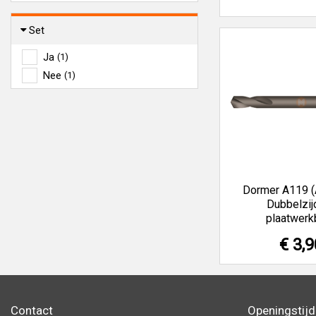
Set
Ja
(1)
Nee
(1)
Dormer A119 (
Dubbelzij
plaatwerk
€ 3,9
Contact
Openingstij