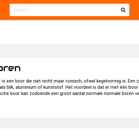
oren
is een boor die niet recht maar conisch, ofwel kegelvormig is. Een 
oals blik, aluminium of kunststof. Het voordeel is dat er met één b
sche boor kan zodoende een groot aantal normale normale boren ve
n dat de diameter van het geboorde gat sterk afhangt van hoe diep 
 diameter te boren; zeker niet als 'uit de losse hand' geboord wordt.
ord moet worden, er wel voldoende ruimte aan de achterkant moet zi
ikker materiaal dan kan een nadeel zijn dat het gat conische wanden k