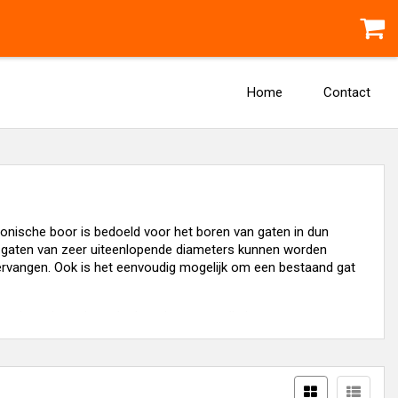
Home
Contact
conische boor is bedoeld voor het boren van gaten in dun
oor gaten van zeer uiteenlopende diameters kunnen worden
rvangen. Ook is het eenvoudig mogelijk om een bestaand gat
er geboord wordt, zodat het niet eenvoudig is om een gat met
 Een ander mogelijk bezwaar van dit type boren is dat, als er
jn vanwege het uitsteken van de 'punt' van de boor. Als er
rijgt.