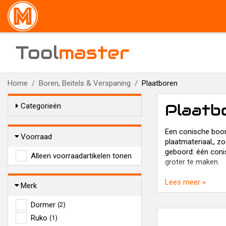
Tool
master
Home
Boren, Beitels & Verspaning
Plaatboren
Plaatb
Categorieën
Een conische boor 
Voorraad
plaatmateriaal
,
, z
geboord: één coni
Alleen voorraadartikelen tonen
groter te maken.
Een nadeel kan zij
Lees meer »
Merk
een exact bepaalde
een groot gat gebo
Dormer
(2)
geboord wordt in d
Ruko
(1)