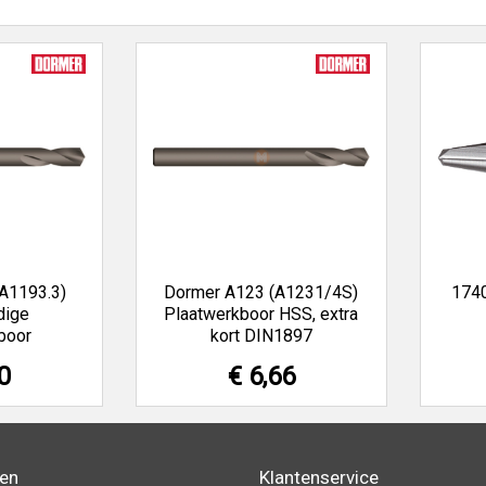
A1193.3)
Dormer A123 (A1231/4S)
1740
dige
Plaatwerkboor HSS, extra
boor
kort DIN1897
0
€ 6,66
den
Klantenservice