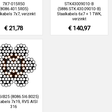
7X7-015R50
STK43009010-B
(8086.401.5R05)
(5886.STK.430.09010-B)
lkabels 7x7, verzinkt
Staalkabels 6x7 + 1 TWK,
verzinkt
€ 21,78
€ 140,97
6IB25 (8086.5I6.B025)
kabels 7x19, RVS AISI
316