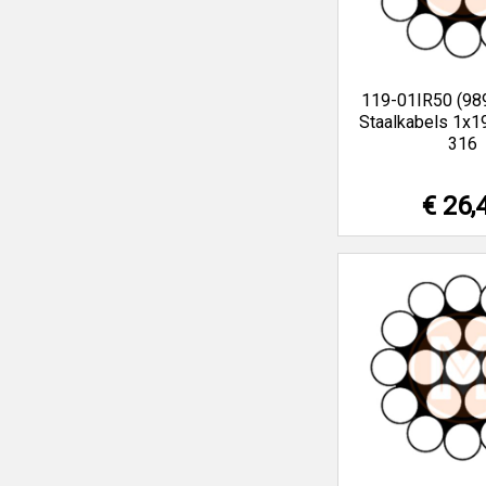
119-01IR50 (98
Staalkabels 1x1
316
€ 26,