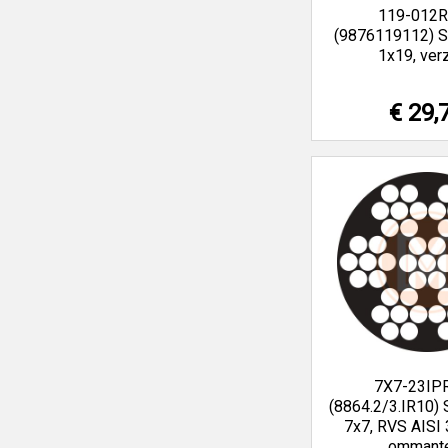
119-012
(9876119112) S
1x19, verz
€ 29,
7X7-23IP
(8864.2/3.IR10) 
7x7, RVS AISI
ommant