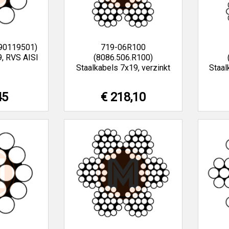
90119501)
719-06R100
9, RVS AISI
(8086.506.R100)
Staalkabels 7x19, verzinkt
Staal
45
€ 218,10