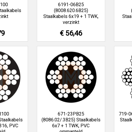
R100
6191-06B25
taalkabels
(8008.620.6B25)
inkt
Staalkabels 6x19 + 1 TWK,
Staa
verzinkt
79
€ 56,46
R100
671-23PB25
719-0
Staalkabels
(8086.02/.3B25) Staalkabels
Staal
 316, PVC
6x7 + 1 TWK, PVC
eld
ommanteld