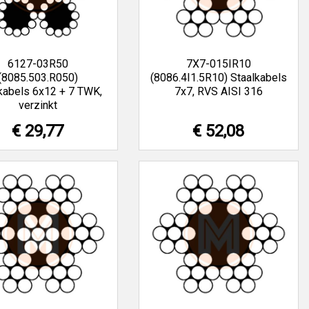
6127-03R50
7X7-015IR10
(8085.503.R050)
(8086.4I1.5R10) Staalkabels
kabels 6x12 + 7 TWK,
7x7, RVS AISI 316
verzinkt
€ 29,77
€ 52,08