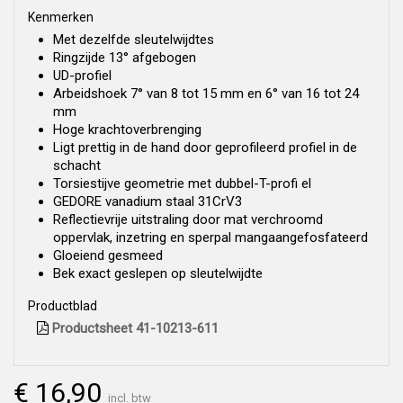
Kenmerken
Met dezelfde sleutelwijdtes
Ringzijde 13° afgebogen
UD-profiel
Arbeidshoek 7° van 8 tot 15 mm en 6° van 16 tot 24
mm
Hoge krachtoverbrenging
Ligt prettig in de hand door geprofileerd profiel in de
schacht
Torsiestijve geometrie met dubbel-T-profi el
GEDORE vanadium staal 31CrV3
Reflectievrije uitstraling door mat verchroomd
oppervlak, inzetring en sperpal mangaangefosfateerd
Gloeiend gesmeed
Bek exact geslepen op sleutelwijdte
Productblad
Productsheet 41-10213-611
€ 16,90
incl. btw