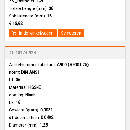
ZV_Diameter:
1,20
Totale Lengte (mm):
38
Spiraallengte (mm):
16
€ 13,62
In de winkelwagen
Selecteren
41-10174-924
Artikelnummer fabrikant:
A900 (A9001.25)
norm:
DIN ANSI
L1:
36
Materiaal:
HSS-E
coating:
Blank
L2:
16
Gewicht (gram):
0,0031
d1 decimal Inch:
0.0492
Diameter (mm):
1,25