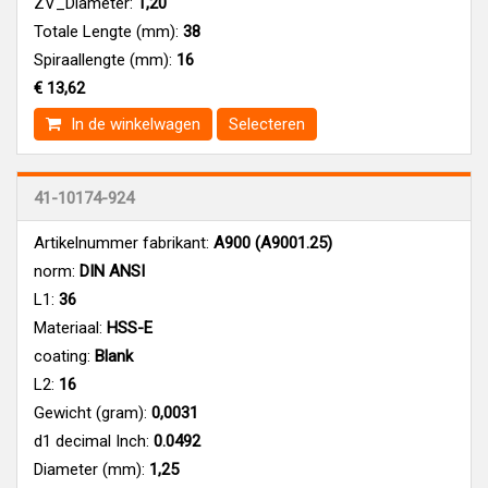
ZV_Diameter:
1,20
Totale Lengte (mm):
38
Spiraallengte (mm):
16
€ 13,62
In de winkelwagen
Selecteren
41-10174-924
Artikelnummer fabrikant:
A900 (A9001.25)
norm:
DIN ANSI
L1:
36
Materiaal:
HSS-E
coating:
Blank
L2:
16
Gewicht (gram):
0,0031
d1 decimal Inch:
0.0492
Diameter (mm):
1,25