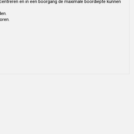
 centreren en in een boorgang de maximale boordiepte kunnen
den.
oren.