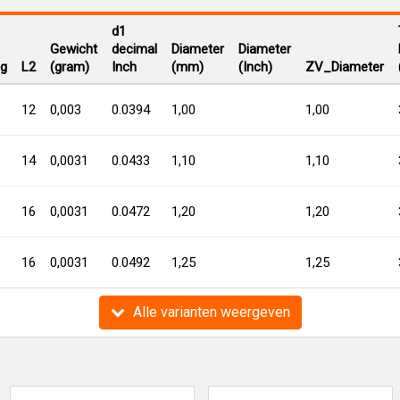
d1
Gewicht
decimal
Diameter
Diameter
ng
L2
(gram)
Inch
(mm)
(Inch)
ZV_Diameter
12
0,003
0.0394
1,00
1,00
14
0,0031
0.0433
1,10
1,10
16
0,0031
0.0472
1,20
1,20
16
0,0031
0.0492
1,25
1,25
Alle varianten weergeven