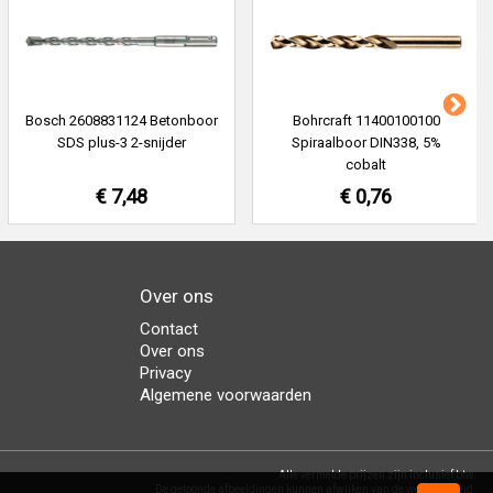
Bosch 2608831124 Betonboor
Bohrcraft 11400100100
SDS plus-3 2-snijder
Spiraalboor DIN338, 5%
cobalt
€ 7,48
€ 0,76
Over ons
Contact
Over ons
Privacy
Algemene voorwaarden
Alle vermelde prijzen zijn inclusief btw.
De getoonde afbeeldingen kunnen afwijken van de werkelijkheid.