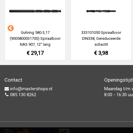
Guhring 580-3,17
333101050 Spiraalboor
(9005800031700) Spiraalboor
DIN338, Gereduceerde
NAS 907, 12" lang
schacht
€ 29,17
€ 3,98
Contact
Openingstij
info@mastershops.nl
Maandag t/m v
085 130 8262
8:00 - 16:30 uu