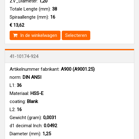
ZV_Diameter:
1,20
Totale Lengte (mm):
38
Spiraallengte (mm):
16
€ 13,62
In de winkelwagen
Selecteren
41-10174-924
Artikelnummer fabrikant:
A900 (A9001.25)
norm:
DIN ANSI
L1:
36
Materiaal:
HSS-E
coating:
Blank
L2:
16
Gewicht (gram):
0,0031
d1 decimal Inch:
0.0492
Diameter (mm):
1,25