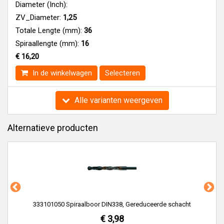
Diameter (Inch):
ZV_Diameter:
1,25
Totale Lengte (mm):
36
Spiraallengte (mm):
16
€ 16,20
In de winkelwagen
Selecteren
Alle varianten weergeven
Alternatieve producten
01050 Spiraalboor DIN338, Gereduceerde schacht
Dormer R960 
€ 3,98