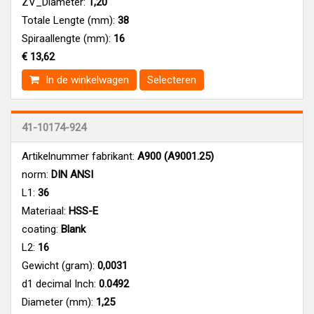
ZV_Diameter:
1,20
Totale Lengte (mm):
38
Spiraallengte (mm):
16
€ 13,62
In de winkelwagen
Selecteren
41-10174-924
Artikelnummer fabrikant:
A900 (A9001.25)
norm:
DIN ANSI
L1:
36
Materiaal:
HSS-E
coating:
Blank
L2:
16
Gewicht (gram):
0,0031
d1 decimal Inch:
0.0492
Diameter (mm):
1,25