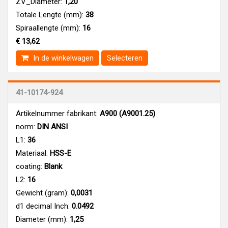
ZV_Diameter:
1,20
Totale Lengte (mm):
38
Spiraallengte (mm):
16
€ 13,62
In de winkelwagen
Selecteren
41-10174-924
Artikelnummer fabrikant:
A900 (A9001.25)
norm:
DIN ANSI
L1:
36
Materiaal:
HSS-E
coating:
Blank
L2:
16
Gewicht (gram):
0,0031
d1 decimal Inch:
0.0492
Diameter (mm):
1,25