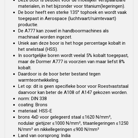
Deze boor is bedoelt voor de moeilijker verspaanbare
materialen, in het bijzonder voor titanium(legeringen).
De boor heeft een sterke 135° tophoek en wordt vaak
toegepast in Aerospace (luchtvaart/ruimtevaart)
productie.
De A777 kan zowel in handboormachines als
machinaal worden ingezet.
Uniek aan deze boor is het hoge percentage kobalt in
het snelstaal (HSS).
In soortgelijke boren wordt veelal 5% kobalt toegepast,
maar de Dormer A777 is voorzien van maar liefst 8%
kobalt.
Daardoor is de boor beter bestand tegen
warmteontwikkeling.
Let op: dit is geen specifieke boor voor Roestvaststaal
daarvoor kan beter de A108 of A147 gekozen worden.
norm: DIN 338
coating: Brons
materiaal: HSS-E
brons 4xD voor gelegeerd staal ≤1620 N/mm²,
nodulair gietijzer ≤1000 N/mm², titaanlegeringen ≤1250
N/mm² en nikkellegeringen ≤900 N/mm²
Land van oorsprong: India