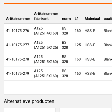
Artikelnummer
Artikelnummer
fabrikant
norm
L1
Materiaal
coat
A125
BS
41-10175-276
160
HSS-E
Blan
(A1251.4X160)
328
A125
BS
41-10175-277
125
HSS-E
Blan
(A1251.5X125)
328
A125
BS
41-10175-278
160
HSS-E
Blan
(A1251.5X160)
328
A125
BS
41-10175-279
160
HSS-E
Blan
(A1251.8X160)
328
Alternatieve producten