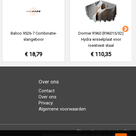
Bahco 9526-7 Combinatie-
Dormer R960 (R96015/32)
slangeboor
Hydra wisselplaat voor
roestvast staal
€ 18,79
€ 110,35
Over ons
Contact
Over ons
Privacy
Algemene voorwaarden
Alle vermelde prijzen zijn inclusief btw.
De getoonde afbeeldingen kunnen afwijken van de werkelijkheid.