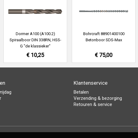
Dormer A100 (A100.2)
Bohrcraft 88901400100
Spiraalboor DIN 338RN, HSS-
Betonboor SDS-Max
G "de klassieker"
€ 10,25
€ 75,00
den
Klantenservice
rijdag
Betalen
r
Verzending & bezorging
Retouren & service