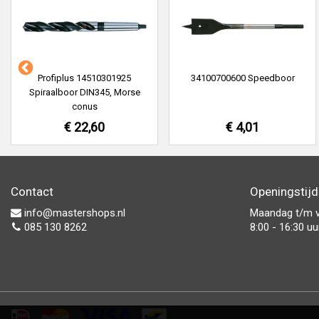
Profiplus 14510301925
34100700600 Speedboor
Spiraalboor DIN345, Morse
conus
€ 22,60
€ 4,01
Contact
Openingstij
info@mastershops.nl
Maandag t/m v
085 130 8262
8:00 - 16:30 uu