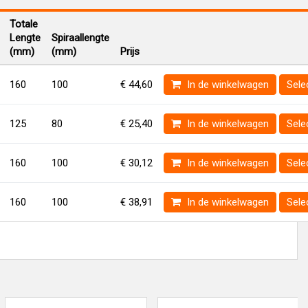
Totale
Lengte
Spiraallengte
(mm)
(mm)
Prijs
160
100
€ 44,60
In de winkelwagen
Sele
125
80
€ 25,40
In de winkelwagen
Sele
160
100
€ 30,12
In de winkelwagen
Sele
160
100
€ 38,91
In de winkelwagen
Sele