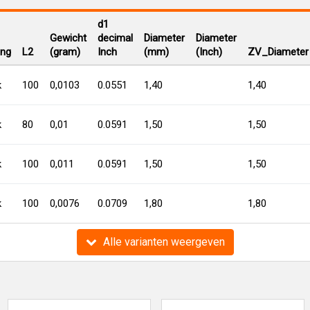
d1
Gewicht
decimal
Diameter
Diameter
ing
L2
(gram)
Inch
(mm)
(Inch)
ZV_Diameter
k
100
0,0103
0.0551
1,40
1,40
k
80
0,01
0.0591
1,50
1,50
k
100
0,011
0.0591
1,50
1,50
k
100
0,0076
0.0709
1,80
1,80
Alle varianten weergeven