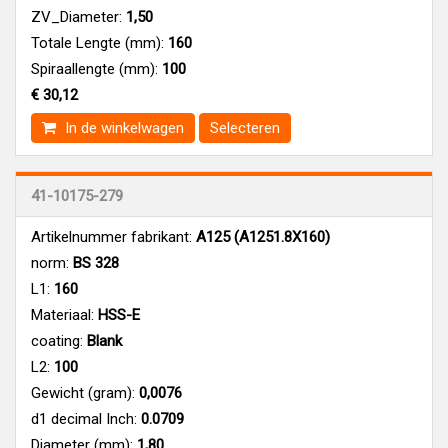
ZV_Diameter:
1,50
Totale Lengte (mm):
160
Spiraallengte (mm):
100
€ 30,12
In de winkelwagen
Selecteren
41-10175-279
Artikelnummer fabrikant:
A125 (A1251.8X160)
norm:
BS 328
L1:
160
Materiaal:
HSS-E
coating:
Blank
L2:
100
Gewicht (gram):
0,0076
d1 decimal Inch:
0.0709
Diameter (mm):
1,80