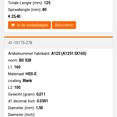
Totale Lengte (mm):
125
Spiraallengte (mm):
80
€ 25,40
In de winkelwagen
Selecteren
41-10175-278
Artikelnummer fabrikant:
A125 (A1251.5X160)
norm:
BS 328
L1:
160
Materiaal:
HSS-E
coating:
Blank
L2:
100
Gewicht (gram):
0,011
d1 decimal Inch:
0.0591
Diameter (mm):
1,50
Diameter (Inch):