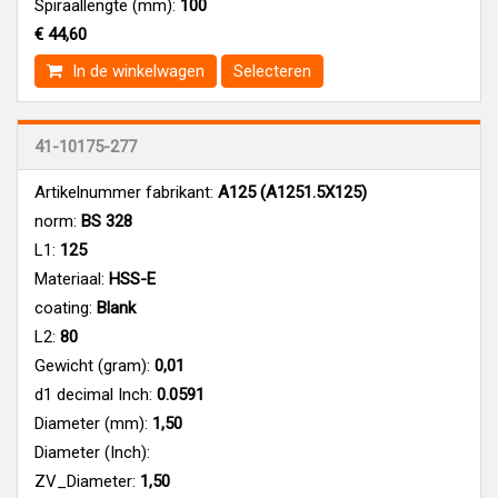
Spiraallengte (mm):
100
€ 44,60
In de winkelwagen
Selecteren
41-10175-277
Artikelnummer fabrikant:
A125 (A1251.5X125)
norm:
BS 328
L1:
125
Materiaal:
HSS-E
coating:
Blank
L2:
80
Gewicht (gram):
0,01
d1 decimal Inch:
0.0591
Diameter (mm):
1,50
Diameter (Inch):
ZV_Diameter:
1,50