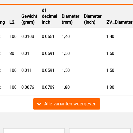
d1
Gewicht
decimal
Diameter
Diameter
ing
L2
(gram)
Inch
(mm)
(Inch)
ZV_Diameter
k
100
0,0103
0.0551
1,40
1,40
k
80
0,01
0.0591
1,50
1,50
k
100
0,011
0.0591
1,50
1,50
k
100
0,0076
0.0709
1,80
1,80
Alle varianten weergeven