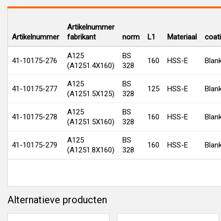
Artikelnummer
Artikelnummer
fabrikant
norm
L1
Materiaal
coat
A125
BS
41-10175-276
160
HSS-E
Blan
(A1251.4X160)
328
A125
BS
41-10175-277
125
HSS-E
Blan
(A1251.5X125)
328
A125
BS
41-10175-278
160
HSS-E
Blan
(A1251.5X160)
328
A125
BS
41-10175-279
160
HSS-E
Blan
(A1251.8X160)
328
Alternatieve producten