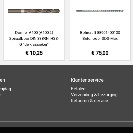
Dormer A100 (A100.2)
Bohrcraft 88901400100
Spiraalboor DIN 338RN, HSS-
Betonboor SDS-Max
G "de klassieker"
€ 10,25
€ 75,00
den
Klantenservice
rijdag
Betalen
r
Verzending & bezorging
Retouren & service