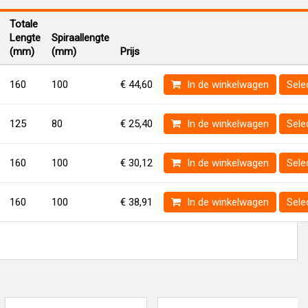
Totale
Lengte
Spiraallengte
(mm)
(mm)
Prijs
160
100
€ 44,60
In de winkelwagen
Sele
125
80
€ 25,40
In de winkelwagen
Sele
160
100
€ 30,12
In de winkelwagen
Sele
160
100
€ 38,91
In de winkelwagen
Sele