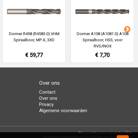
Dormer R458 (R4583.0) VHM
Dormer A108 (A1081.0) A108
Spiraalboor, MP-X, 3XD
Spiraalboor, HSS, voor
RVS/INOX
€ 59,77
€ 7,70
Over ons
Contact
Over ons
Privacy
Algemene voorwaarden
Alle vermelde prijzen zijn inclusief btw.
De getoonde afbeeldingen kunnen afwijken van de werkelijkheid.