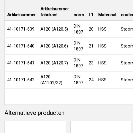
Artikelnummer
Artikelnummer
fabrikant
norm
L1
Materiaal
coati
DIN
41-10171-639
A120 (A120.5)
20
HSS
Stoom
1897
DIN
41-10171-640
A120 (A120.6)
21
HSS
Stoom
1897
DIN
41-10171-641
A120 (A120.7)
23
HSS
Stoom
1897
A120
DIN
41-10171-642
24
HSS
Stoom
(A1201/32)
1897
Alternatieve producten