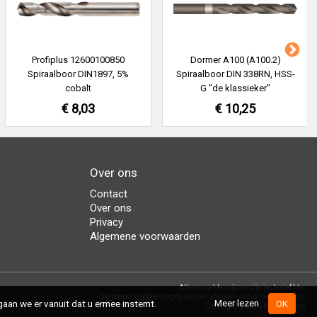
Profiplus 12600100850
Dormer A100 (A100.2)
Spiraalboor DIN1897, 5%
Spiraalboor DIN 338RN, HSS-
cobalt
G "de klassieker"
€ 8,03
€ 10,25
Over ons
Contact
Over ons
Privacy
Algemene voorwaarden
Alle vermelde prijzen zijn inclusief btw.
De getoonde afbeeldingen kunnen afwijken van de werkelijkheid.
Meer lezen
aan we er vanuit dat u ermee instemt.
OK
Copyright © 2026 MasterShops