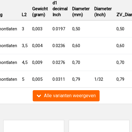
d1
Gewicht
decimal
Diameter
Diameter
ng
L2
(gram)
Inch
(mm)
(Inch)
ZV_Dia
ontlaten
3
0,003
0.0197
0,50
0,50
ontlaten
3,5
0,004
0.0236
0,60
0,60
ontlaten
4,5
0,009
0.0276
0,70
0,70
ontlaten
5
0,005
0.0311
0,79
1/32
0,79
Alle varianten weergeven