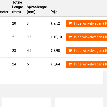
Totale
Lengte
Spiraallengte
meter
(mm)
(mm)
Prijs
20
3
€ 9,52
In de winkelwagen (1
21
3,5
€ 10,10
In de winkelwagen (1
23
4,5
€ 8,98
In de winkelwagen (1
24
5
€ 5,64
In de winkelwagen (1